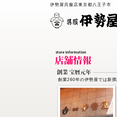
伊勢屋呉服店東京都八王子市
創業260年の伊勢屋では新